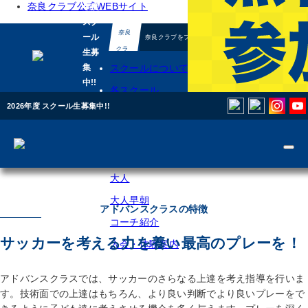
奈良クラブ公式WEBサイト
年度
スク
奈良
ール
奈良クラブをフォロー
クラ
生募
ブ公
集
スクールについて
中!!
式
各スクール
WEB
2026年度 スクール生募集中!!
キッズ
サイ
トドロキフットサルガーデ
入会までの流れ
無料体験
ト
エンジョイ
NAS学園前提携校
お問い合わせ
ロート
アドバンス
大人
大人早朝
アドバンスクラスの特徴
コーチ紹介
サッカーを考える力を養い最高のプレーを！
入会・体験案内
アドバンスクラスでは、サッカーのさらなる上達を考え指導を行いま
す。技術面での上達はもちろん、より良い判断でより良いプレーをで