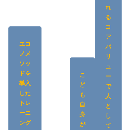
れ
る
コ
ア
エコ
バ
ノメ
リ
ソッ
ュ
ドを
こ
ー
導入
ど
で
した
も
人
トレ
自
と
ーニ
身
し
ング
が
て