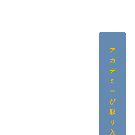
徴
ア
カ
デ
ミ
ー
が
取
り
入