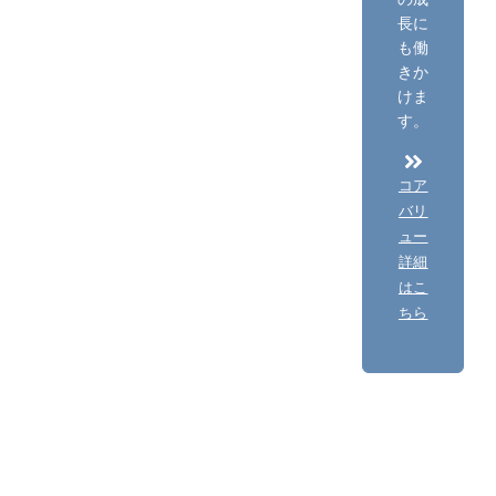
長に
も働
きか
けま
す。
コア
バリ
ュー
詳細
はこ
ちら