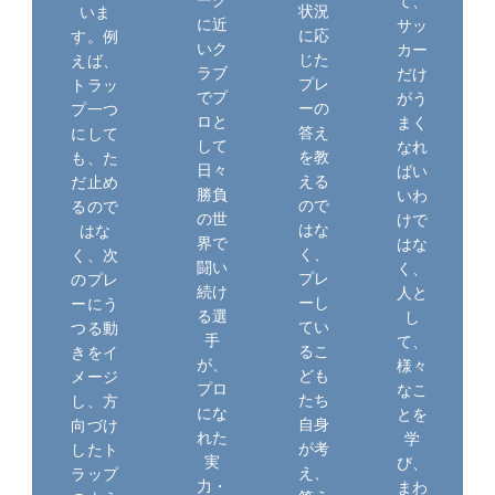
て、
状況
いま
に近
サッ
に応
す。例
いク
カー
じた
えば、
ラブ
だけ
プレ
トラッ
でプ
がう
ーの
プ一つ
ロと
まく
答え
にして
して
なれ
を教
も、た
日々
ばい
える
だ止め
勝負
いわ
ので
るので
の世
けで
はな
はな
界で
はな
く、
く、次
闘い
く、
プレ
のプレ
続け
人と
ーし
ーにう
る選
し
てい
つる動
手
て、
るこ
きをイ
が、
様々
ども
メージ
プロ
なこ
たち
し、方
にな
とを
自身
向づけ
れた
学
が考
したト
実
び、
え、
ラップ
力・
まわ