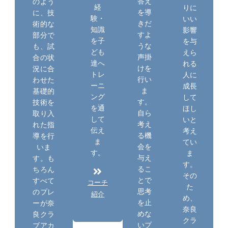
答え
のよう
経
りに
を導
に、技
験・
いい
きだ
術的な
知識
影響
すよ
部分で
を子
を与
うな
も、試
ども
えら
声掛
合の状
達へ
れる
けを
況に合
トレ
人に
行い
わせた
ーニ
成長
ま
基礎的
ング
して
す。
技術を
を通
ほし
自ら
取り入
して
いと
考え
れた指
伝え
考え
る機
導を行
ま
てい
会を
いま
す。
ま
与え
す。も
す。
るこ
ちろん
その
とで
すべて
コーチ
た
思考
のプレ
紹介
め、
を止
ーが奈
奈良
めな
良クラ
クラ
いプ
ブアカ