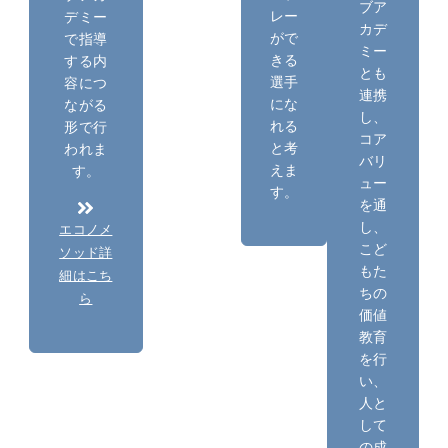
ブア
レー
デミー
カデ
がで
で指導
ミー
きる
する内
とも
選手
容につ
連携
にな
ながる
し、
れる
形で行
コア
と考
われま
バリ
えま
す。
ュー
す。
を通
し、
エコノメ
こど
ソッド詳
もた
細はこち
ちの
ら
価値
教育
を行
い、
人と
して
の成