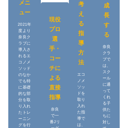
メニ
考
成
ュー
え
長
現役
る
す
2021年
プロ
度より
指
る
奈良ク
選
導
ラブに
奈良
手・
導入さ
方
クラ
れるエ
コー
ブで
法
コノメ
は、
チに
ソッド
スク
エコ
のなか
よる
ール
ノメ
でも特
に通
直接
ソッ
に基礎
って
ドを
的な部
指導
くれ
取り
分を取
る子
入れ
り入れ
奈良
供た
た指
たトレ
で一
ちに
導で
ーニン
番Jリ
対し
は、
グを行
ーグ