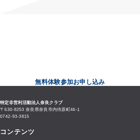
APPLICATION FORM
体験参加お申し込み
無料体験ご希望について下記ボタンを押して表示される申込フォーム
に必要事項をご入力して送信してください。フォームの送信後、送信
確認メールが届きます。1日経っても送信確認メールが届かない場合
は、事務局までご連絡ください。
無料体験参加お申し込み
特定非営利活動法人奈良クラブ
〒630-8253 奈良県奈良市内侍原町46-1
0742-93-3815
コンテンツ