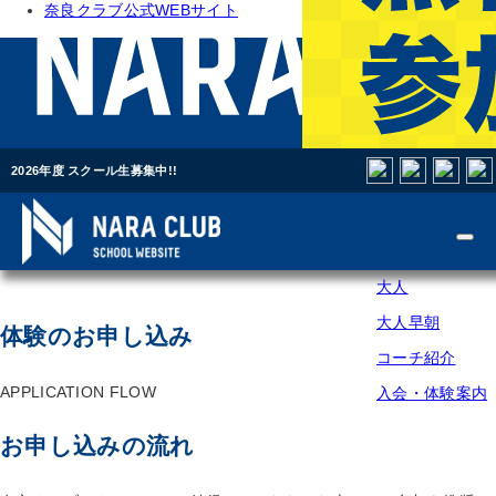
奈良クラブ公式WEBサイト
年度
スク
奈良
ール
奈良クラブを
クラ
生募
ブ公
集
スクールについ
中!!
式
各スクール
WEB
2026年度 スクール生募集中!!
キッズ
サイ
トドロキフットサルガーデ
入会までの流れ
無料体験
ト
エンジョイ
NAS学園前提携校
お問い合わせ
ロート
アドバンス
大人
大人早朝
体験のお申し込み
コーチ紹介
APPLICATION FLOW
入会・体験案内
お申し込みの流れ