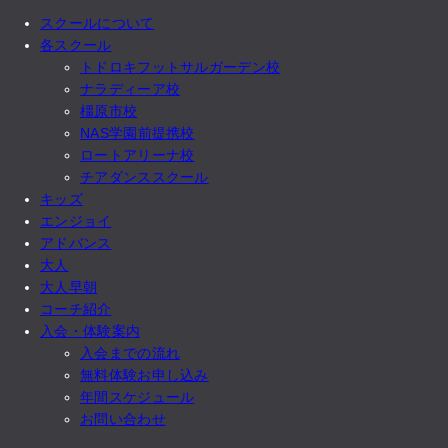
スクールについて
各スクール
トドロキフットサルガーデン校
ナラディーア校
橿原市校
NAS学園前提携校
ロートアリーナ校
チアダンススクール
キッズ
エンジョイ
アドバンス
大人
大人早朝
コーチ紹介
入会・体験案内
入会までの流れ
無料体験お申し込み
年間スケジュール
お問い合わせ