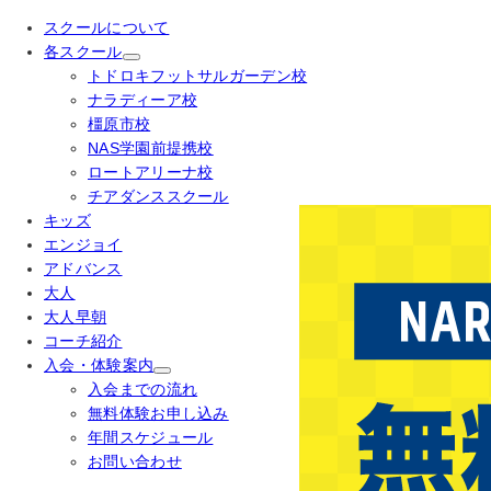
スクールについて
各スクール
トドロキフットサルガーデン校
ナラディーア校
橿原市校
NAS学園前提携校
ロートアリーナ校
チアダンススクール
キッズ
エンジョイ
アドバンス
大人
大人早朝
コーチ紹介
入会・体験案内
入会までの流れ
無料体験お申し込み
年間スケジュール
お問い合わせ
2026